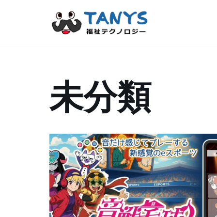
コ
ン
テ
ン
未分類
ツ
へ
ス
キ
ッ
プ