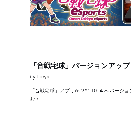
「音戦宅球」バージョンアップ（v.
by
tanys
「音戦宅球」アプリが Ver. 1.0.14 へ
む »