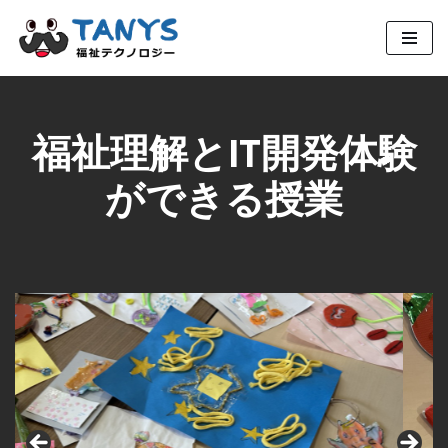
コ
ン
テ
ン
福祉理解とIT開発体験
ツ
へ
ができる授業
ス
キ
ッ
プ