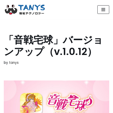
コ
ン
テ
ン
「音戦宅球」バージョ
ツ
へ
ンアップ（v.1.0.12）
ス
キ
ッ
by
tanys
プ