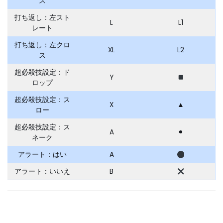
ス
打ち返し：左スト
L
L1
レート
打ち返し：左クロ
XL
L2
ス
超必殺技設定：ド
Y
ロップ
超必殺技設定：ス
X
▲
ロー
超必殺技設定：ス
A
⚫︎
ネーク
アラート：はい
A
アラート：いいえ
B